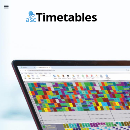
Timetables
asc
Главная
страница