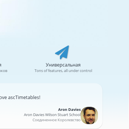
я
Универсальная
ыков
Tons of features, all under control
 love ascTimetables!
Aron Davies
Aron Davies Wilson Stuart School
Соединенное Королевство