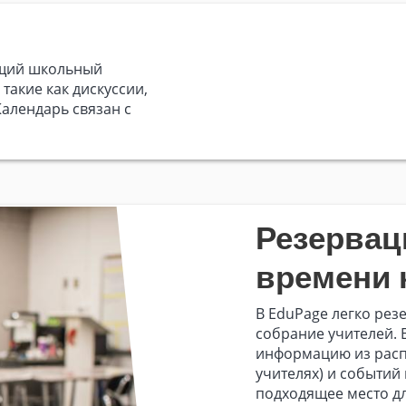
бщий школьный
такие как дискуссии,
Календарь связан с
Резервац
времени 
В EduPage легко рез
собрание учителей. 
информацию из расп
учителях) и событий
подходящее место дл