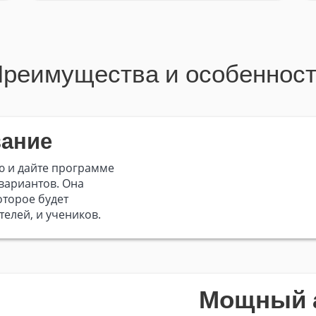
реимущества и особеннос
вание
ю и дайте программе
вариантов. Она
оторое будет
телей, и учеников.
Мощный 