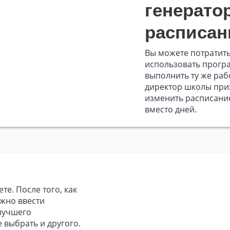
генерато
расписан
Вы можете потратить
использовать програ
выполнить ту же рабо
директор школы прих
изменить расписание
вместо дней.
е. После того, как
ужно ввести
лучшего
 выбрать и другого.